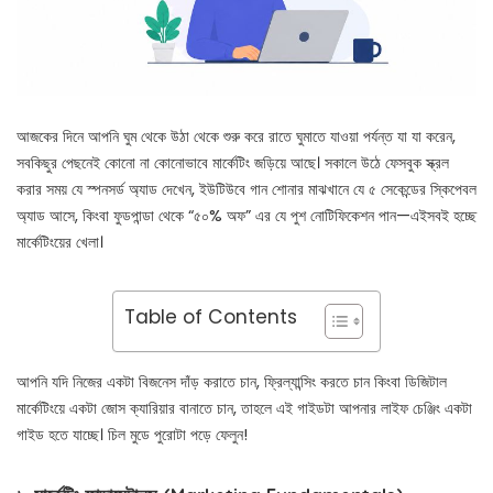
আজকের দিনে আপনি ঘুম থেকে উঠা থেকে শুরু করে রাতে ঘুমাতে যাওয়া পর্যন্ত যা যা করেন,
সবকিছুর পেছনেই কোনো না কোনোভাবে মার্কেটিং জড়িয়ে আছে। সকালে উঠে ফেসবুক স্ক্রল
করার সময় যে স্পনসর্ড অ্যাড দেখেন, ইউটিউবে গান শোনার মাঝখানে যে ৫ সেকেন্ডের স্কিপেবল
অ্যাড আসে, কিংবা ফুডপান্ডা থেকে “৫০% অফ” এর যে পুশ নোটিফিকেশন পান—এইসবই হচ্ছে
মার্কেটিংয়ের খেলা।
Table of Contents
আপনি যদি নিজের একটা বিজনেস দাঁড় করাতে চান, ফ্রিল্যান্সিং করতে চান কিংবা ডিজিটাল
মার্কেটিংয়ে একটা জোস ক্যারিয়ার বানাতে চান, তাহলে এই গাইডটা আপনার লাইফ চেঞ্জিং একটা
গাইড হতে যাচ্ছে। চিল মুডে পুরোটা পড়ে ফেলুন!