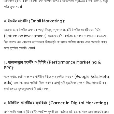
আপনাকে ট্রাস্ট করবে। এরপর যখন আপনি আপনার ওয়েট-লস প্রোডাক্টের কথা বলবেন, মানুষ
সেটা লুফে নেবে।
৪. ইমেইল মার্কেটিং (Email Marketing):
অনেকে ভাবে ইমেইল এখন কে পড়ে! কিন্তু গ্লোবাল মার্কেটে ইমেইল মার্কেটিংয়ের ROI
(Return on Investment) সবচেয়ে বেশি। কাস্টমারের সাথে পারসোনাল কানেকশন
বিল্ড করতে এবং রেগুলার কাস্টমারকে ডিসকাউন্ট বা অফার পাঠিয়ে বারবার সেল জেনারেট করার
জন্য ইমেইল মার্কেটিং বেস্ট।
৫. পারফরম্যান্স মার্কেটিং ও পিপিসি (Performance Marketing &
PPC):
সহজ কথায়, ডেটা এবং অ্যানালিটিক্স ইউজ করে পেইড অ্যাডস (Google Ads, Meta
Ads) চালানো, যাতে প্রতিটা টাকা খরচের এগেইন্সটে ম্যাক্সিমাম সেল বা লিড জেনারেট করা
যায়। এখানে ক্যালকুলেশনটাই মেইন গেম।
৬. ডিজিটাল মার্কেটিংয়ে ক্যারিয়ার (Career in Digital Marketing)
এখন আসি সবচেয়ে ইন্টারেস্টিং পার্টে— ক্যারিয়ার। বর্তমান এই ২০২৬ সালে এসে ওয়ার্ল্ডের এমন