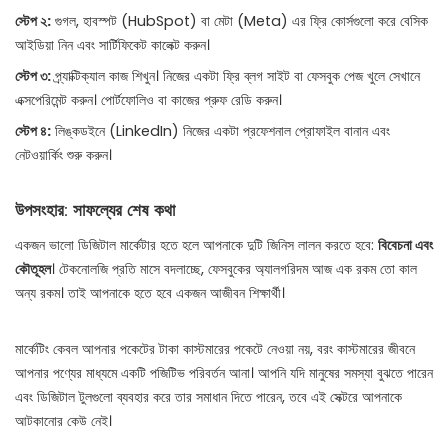
স্টেপ ২:
গুগল, হাবস্পট (HubSpot) বা মেটা (Meta) এর ফ্রি কোর্সগুলো করে বেসিক
আইডিয়া নিন এবং সার্টিফিকেট কালেক্ট করুন।
স্টেপ ৩:
প্র্যাক্টিক্যাল কাজ শিখুন। নিজের একটা ফ্রি ব্লগ সাইট বা ফেসবুক পেজ খুলে সেখানে
এক্সপেরিমেন্ট করুন। পোর্টফোলিও বা কাজের প্রুফ রেডি করুন।
স্টেপ ৪:
লিঙ্কডইনে (LinkedIn) নিজের একটা প্রফেশনাল প্রোফাইল বানান এবং
নেটওয়ার্কিং শুরু করুন।
উপসংহার: সাফল্যের শেষ কথা
একজন ভালো ডিজিটাল মার্কেটার হতে হলে আপনাকে দুটি জিনিস লালন করতে হবে:
বিবেচনা এবং
কৌতূহল
। টেকনোলজি প্রতি মাসে বদলাচ্ছে, ফেসবুকের অ্যালগরিদম আজ এক রকম তো কাল
অন্য রকম। তাই আপনাকে হতে হবে একজন আজীবন শিক্ষার্থী।
মার্কেটিং কেবল আপনার পকেটের টাকা কাস্টমারের পকেটে নেওয়া নয়, বরং কাস্টমারের জীবনে
আপনার পণ্যের মাধ্যমে একটি পজিটিভ পরিবর্তন আনা। আপনি যদি মানুষের সমস্যা বুঝতে পারেন
এবং ডিজিটাল টুলগুলো ব্যবহার করে তার সমাধান দিতে পারেন, তবে এই সেক্টরে আপনাকে
আটকানোর কেউ নেই।