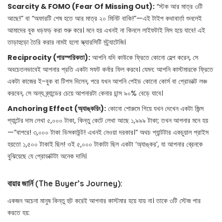
Scarcity & FOMO (Fear Of Missing Out):
“স্টক আর মাত্র ৩টি
আছে!” বা “অফারটি শেষ হতে আর মাত্র ২০ মিনিট বাকি!”—এই টাইপ কথাবার্তা শুনলেই
আমাদের বুক ধড়ফড় করা শুরু করে। মনে হয় এখনই না কিনলে লাইফটাই মিস হয়ে যাবে! এই
তাড়াহুড়ো তৈরি করার নামই হলো স্ক্যারসিটি স্ট্র্যাটেজি।
Reciprocity (পারস্পরিকতা):
আপনি যদি কাউকে ফ্রিতে কোনো হেল্প করেন, সে
অবচেতনভাবেই আপনার প্রতি একটা সফট কর্নার ফিল করবে। যেমন: আপনি কাস্টমারকে ফ্রিতে
একটা কাজের ই-বুক বা টিপস দিলেন, পরে যখন আপনি পেইড কোনো কোর্স বা প্রোডাক্ট লঞ্চ
করবেন, সে অন্য ব্র্যান্ডের চেয়ে আপনারটা কেনার চান্স ৯০% বেড়ে যাবে।
Anchoring Effect (অ্যাঙ্করিং):
কোনো শোরুমে গিয়ে যখন দেখেন একটা জিন্স
প্যান্টের দাম লেখা ৫,০০০ টাকা, কিন্তু কেটে লেখা আছে ১,৯৯৯ টাকা; তখন আপনার মনে হয়
—”বাপরে! ৩,০০০ টাকা ডিসকাউন্ট! এখনই নেওয়া দরকার।” অথচ প্যান্টটার একচুয়াল প্রাইস
হয়তো ১,৫০০ টাকাই ছিল! ওই ৫,০০০ টাকাটা ছিল একটা ‘অ্যাঙ্কর’, যা আপনার ব্রেনকে
বুঝিয়েছে যে প্রোডাক্টটা অনেক দামি।
বায়ার জার্নি (The Buyer’s Journey):
একজন অচেনা মানুষ কিন্তু হুট করেই আপনার কাস্টমার হয়ে যায় না। তাকে ৩টি স্টেজ পার
করতে হয়: