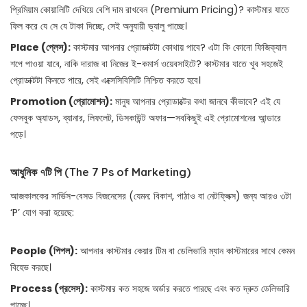
প্রিমিয়াম কোয়ালিটি দেখিয়ে বেশি দাম রাখবেন (Premium Pricing)? কাস্টমার যাতে
ফিল করে যে সে যে টাকা দিচ্ছে, সেই অনুযায়ী ভ্যালু পাচ্ছে।
Place (প্লেস):
কাস্টমার আপনার প্রোডাক্টটা কোথায় পাবে? এটা কি কোনো ফিজিক্যাল
শপে পাওয়া যাবে, নাকি দারাজ বা নিজের ই-কমার্স ওয়েবসাইটে? কাস্টমার যাতে খুব সহজেই
প্রোডাক্টটা কিনতে পারে, সেই এক্সেসিবিলিটি নিশ্চিত করতে হবে।
Promotion (প্রোমোশন):
মানুষ আপনার প্রোডাক্টের কথা জানবে কীভাবে? এই যে
ফেসবুক অ্যাডস, ব্যানার, লিফলেট, ডিসকাউন্ট অফার—সবকিছুই এই প্রোমোশনের আন্ডারে
পড়ে।
আধুনিক ৭টি পি (The 7 Ps of Marketing)
আজকালকের সার্ভিস-বেসড বিজনেসের (যেমন: বিকাশ, পাঠাও বা নেটফ্লিক্স) জন্য আরও ৩টা
‘P’ যোগ করা হয়েছে:
People (পিপল):
আপনার কাস্টমার কেয়ার টিম বা ডেলিভারি ম্যান কাস্টমারের সাথে কেমন
বিহেভ করছে।
Process (প্রসেস):
কাস্টমার কত সহজে অর্ডার করতে পারছে এবং কত দ্রুত ডেলিভারি
পাচ্ছে।