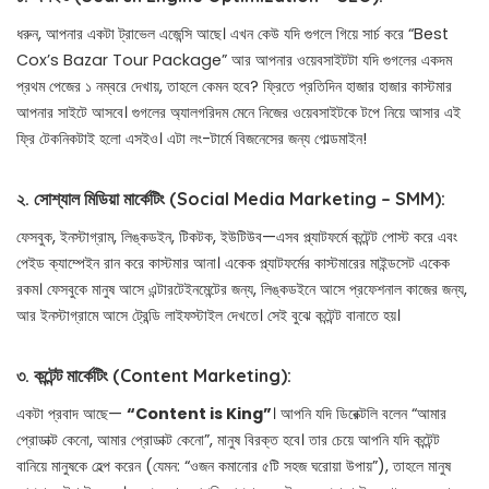
ধরুন, আপনার একটা ট্রাভেল এজেন্সি আছে। এখন কেউ যদি গুগলে গিয়ে সার্চ করে “Best
Cox’s Bazar Tour Package” আর আপনার ওয়েবসাইটটা যদি গুগলের একদম
প্রথম পেজের ১ নম্বরে দেখায়, তাহলে কেমন হবে? ফ্রিতে প্রতিদিন হাজার হাজার কাস্টমার
আপনার সাইটে আসবে। গুগলের অ্যালগরিদম মেনে নিজের ওয়েবসাইটকে টপে নিয়ে আসার এই
ফ্রি টেকনিকটাই হলো এসইও। এটা লং-টার্মে বিজনেসের জন্য গোল্ডমাইন!
২. সোশ্যাল মিডিয়া মার্কেটিং (Social Media Marketing – SMM):
ফেসবুক, ইনস্টাগ্রাম, লিঙ্কডইন, টিকটক, ইউটিউব—এসব প্ল্যাটফর্মে কন্টেন্ট পোস্ট করে এবং
পেইড ক্যাম্পেইন রান করে কাস্টমার আনা। একেক প্ল্যাটফর্মের কাস্টমারের মাইন্ডসেট একেক
রকম। ফেসবুকে মানুষ আসে এন্টারটেইনমেন্টের জন্য, লিঙ্কডইনে আসে প্রফেশনাল কাজের জন্য,
আর ইনস্টাগ্রামে আসে ট্রেন্ডি লাইফস্টাইল দেখতে। সেই বুঝে কন্টেন্ট বানাতে হয়।
৩. কন্টেন্ট মার্কেটিং (Content Marketing):
একটা প্রবাদ আছে—
“Content is King”
। আপনি যদি ডিরেক্টলি বলেন “আমার
প্রোডাক্ট কেনো, আমার প্রোডাক্ট কেনো”, মানুষ বিরক্ত হবে। তার চেয়ে আপনি যদি কন্টেন্ট
বানিয়ে মানুষকে হেল্প করেন (যেমন: “ওজন কমানোর ৫টি সহজ ঘরোয়া উপায়”), তাহলে মানুষ