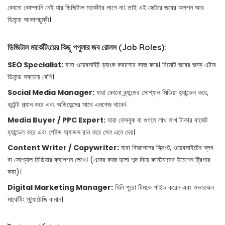
কোনো কোম্পানি নেই যার ডিজিটাল মার্কেটার লাগে না। তাই এই সেক্টরে জবের অপশন আর
ডিমান্ড আকাশচুম্বী।
ডিজিটাল মার্কেটিংয়ের কিছু পপুলার জব রোলস (Job Roles):
SEO Specialist:
যারা ওয়েবসাইট র‍্যাংক করানোর কাজ করে। রিমোট জবের জন্য এটার
ডিমান্ড সবচেয়ে বেশি।
Social Media Manager:
যারা কোনো ব্র্যান্ডের সোশ্যাল মিডিয়া হ্যান্ডেল করে,
কন্টেন্ট প্ল্যান করে এবং অডিয়েন্সের সাথে এনগেজ থাকে।
Media Buyer / PPC Expert:
যারা ফেসবুক বা গুগলে লাখ লাখ টাকার বাজেট
হ্যান্ডেল করে এবং পেইড অ্যাডস রান করে সেল এনে দেয়।
Content Writer / Copywriter:
যারা বিজ্ঞাপনের স্ক্রিপ্ট, ওয়েবসাইটের ব্লগ
বা সোশ্যাল মিডিয়ার ক্যাপশন লেখে। (এদের কাজ হলো শব্দ দিয়ে কাস্টমারের ইমোশন ট্রিগার
করা)।
Digital Marketing Manager:
যিনি পুরো টিমকে গাইড করেন এবং ওভারঅল
মার্কেটিং স্ট্র্যাটেজি বানান।