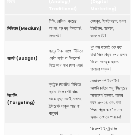
ফিচার
(Analog /
(Digital
Traditional)
Marketing)
টিভি, রেডিও, খবরের
ফেসবুক, ইনস্টাগ্রাম, গুগল,
মিডিয়াম (Medium)
কাগজ, বড় বড় বিলবোর্ড,
ইউটিউব, ইমেইল,
লিফলেট।
ওয়েবসাইট।
খুব কম বাজেটে শুরু করা
প্রচুর টাকা লাগে। টিভিতে
যায়। দিনে মাত্র ১-২ ডলার
বাজেট (Budget)
একটা স্লট বা বিলবোর্ড
দিয়েও ফেসবুক অ্যাড
নিতে লাখ লাখ টাকা খরচ।
চালানো সম্ভব।
লেজার-শার্প টার্গেটিং।
ব্লাইন্ড টার্গেটিং। টিভিতে
আপনি চাইলে শুধু “মিরপুরের
অ্যাড দিলে সেটা বাচ্চা
টার্গেটিং
আইফোন ইউজার, যাদের
থেকে বুড়ো সবাই দেখবে,
(Targeting)
বয়স ১৮-২৪ এবং যারা
ইন্টারেস্ট থাকুক আর না
পিজ্জা পছন্দ করে” তাদের
থাকুক।
অ্যাড দেখাতে পারবেন!
রিয়েল-টাইম ট্র্যাকিং