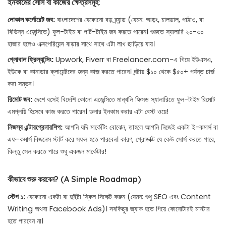
ইনকামের সোর্স বা কাজের ক্ষেত্রসমূহ:
লোকাল কর্পোরেট জব:
বাংলাদেশের যেকোনো বড় ব্র্যান্ড (যেমন: আড়ং, চালডাল, পাঠাও, বা
বিভিন্ন এজেন্সিতে) ফুল-টাইম বা পার্ট-টাইম জব করতে পারেন। শুরুতে স্যালারি ২০-৩০
হাজার হলেও এক্সপেরিয়েন্স বাড়ার সাথে সাথে এটা লাখ ছাড়িয়ে যায়।
গ্লোবাল ফ্রিল্যান্সিং:
Upwork, Fiverr বা Freelancer.com-এ গিয়ে ইউএসএ,
ইউকে বা কানাডার ক্লায়েন্টদের জন্য কাজ করতে পারেন। ঘন্টায় $১০ থেকে $৫০+ পর্যন্ত চার্জ
করা সম্ভব।
রিমোট জব:
দেশে বসেই বিদেশি কোনো এজেন্সিতে মান্থলি ফিক্সড স্যালারিতে ফুল-টাইম রিমোট
এমপ্লয়ি হিসেবে কাজ করতে পারেন। ডলার ইনকাম করার এটা বেস্ট ওয়ে!
নিজস্ব এন্টারপ্রেনারশিপ:
আপনি যদি মার্কেটিং বোঝেন, তাহলে আপনি নিজেই একটা ই-কমার্স বা
এফ-কমার্স বিজনেস স্টার্ট করে সফল হতে পারবেন। কারণ, প্রোডাক্ট যে কেউ সোর্স করতে পারে,
কিন্তু সেল করতে পারে শুধু একজন মার্কেটার!
কীভাবে শুরু করবেন? (A Simple Roadmap)
স্টেপ ১:
যেকোনো একটা বা দুইটা স্কিল সিলেক্ট করুন (যেমন: শুধু SEO এবং Content
Writing অথবা Facebook Ads)। সবকিছুর জ্যাক হতে গিয়ে কোনোটারই মাস্টার
হতে পারবেন না।