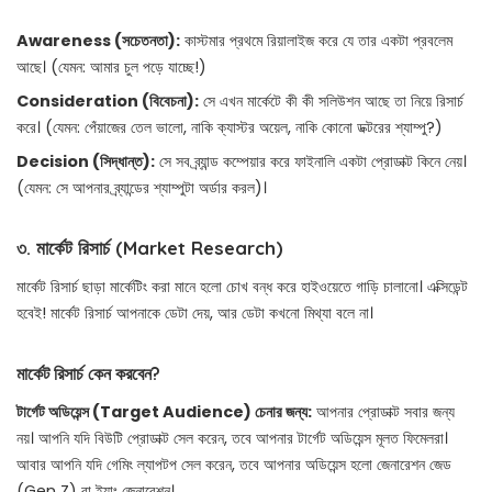
Awareness (সচেতনতা):
কাস্টমার প্রথমে রিয়ালাইজ করে যে তার একটা প্রবলেম
আছে। (যেমন: আমার চুল পড়ে যাচ্ছে!)
Consideration (বিবেচনা):
সে এখন মার্কেটে কী কী সলিউশন আছে তা নিয়ে রিসার্চ
করে। (যেমন: পেঁয়াজের তেল ভালো, নাকি ক্যাস্টর অয়েল, নাকি কোনো ডক্টরের শ্যাম্পু?)
Decision (সিদ্ধান্ত):
সে সব ব্র্যান্ড কম্পেয়ার করে ফাইনালি একটা প্রোডাক্ট কিনে নেয়।
(যেমন: সে আপনার ব্র্যান্ডের শ্যাম্পুটা অর্ডার করল)।
৩. মার্কেট রিসার্চ (Market Research)
মার্কেট রিসার্চ ছাড়া মার্কেটিং করা মানে হলো চোখ বন্ধ করে হাইওয়েতে গাড়ি চালানো। এক্সিডেন্ট
হবেই! মার্কেট রিসার্চ আপনাকে ডেটা দেয়, আর ডেটা কখনো মিথ্যা বলে না।
মার্কেট রিসার্চ কেন করবেন?
টার্গেট অডিয়েন্স (Target Audience) চেনার জন্য:
আপনার প্রোডাক্ট সবার জন্য
নয়। আপনি যদি বিউটি প্রোডাক্ট সেল করেন, তবে আপনার টার্গেট অডিয়েন্স মূলত ফিমেলরা।
আবার আপনি যদি গেমিং ল্যাপটপ সেল করেন, তবে আপনার অডিয়েন্স হলো জেনারেশন জেড
(Gen Z) বা ইয়াং জেনারেশন।