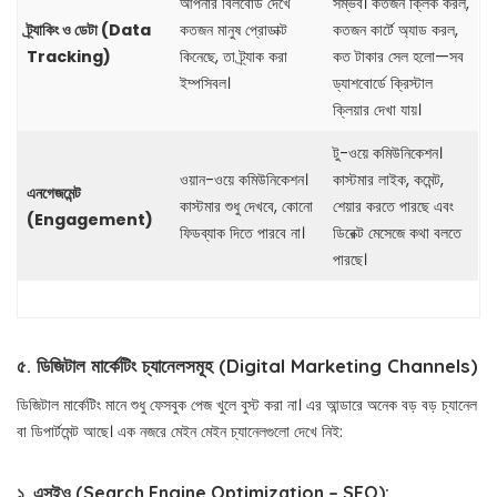
আপনার বিলবোর্ড দেখে
সম্ভব। কতজন ক্লিক করল,
ট্র্যাকিং ও ডেটা (Data
কতজন মানুষ প্রোডাক্ট
কতজন কার্টে অ্যাড করল,
Tracking)
কিনেছে, তা ট্র্যাক করা
কত টাকার সেল হলো—সব
ইম্পসিবল।
ড্যাশবোর্ডে ক্রিস্টাল
ক্লিয়ার দেখা যায়।
টু-ওয়ে কমিউনিকেশন।
ওয়ান-ওয়ে কমিউনিকেশন।
কাস্টমার লাইক, কমেন্ট,
এনগেজমেন্ট
কাস্টমার শুধু দেখবে, কোনো
শেয়ার করতে পারছে এবং
(Engagement)
ফিডব্যাক দিতে পারবে না।
ডিরেক্ট মেসেজে কথা বলতে
পারছে।
৫. ডিজিটাল মার্কেটিং চ্যানেলসমূহ (Digital Marketing Channels)
ডিজিটাল মার্কেটিং মানে শুধু ফেসবুক পেজ খুলে বুস্ট করা না। এর আন্ডারে অনেক বড় বড় চ্যানেল
বা ডিপার্টমেন্ট আছে। এক নজরে মেইন মেইন চ্যানেলগুলো দেখে নিই:
১. এসইও (Search Engine Optimization – SEO):