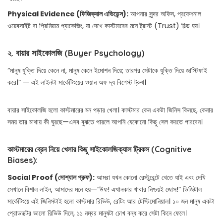
Physical Evidence (ফিজিক্যাল এভিডেন্স):
আপনার সুন্দর অফিস, প্রফেশনাল
ওয়েবসাইট বা প্রিমিয়াম প্যাকেজিং, যা দেখে কাস্টমারের মনে ট্রাস্ট (Trust) বিল্ড হয়।
২. বায়ার সাইকোলজি (Buyer Psychology)
“মানুষ যুক্তি দিয়ে কেনে না, মানুষ কেনে ইমোশন দিয়ে; তারপর সেটাকে যুক্তি দিয়ে জাস্টিফাই
করে।” — এই লাইনটা মার্কেটিংয়ের ওয়ান অফ দ্য বিগেস্ট ট্রুথ।
বায়ার সাইকোলজি হলো কাস্টমারের মন পড়ার খেলা। কাস্টমার কেন একটা জিনিস কিনছে, কেনার
সময় তার মাথায় কী ঘুরছে—এসব বুঝতে পারলে আপনি যেকোনো কিছু সেল করতে পারবেন।
কাস্টমারের ব্রেন নিয়ে খেলার কিছু সাইকোলজিক্যাল ট্রিকস (Cognitive
Biases):
Social Proof (সোশ্যাল প্রুফ):
আমরা যখন কোনো রেস্টুরেন্টে খেতে যাই এবং দেখি
সেখানে বিশাল লাইন, আমাদের মনে হয়—”উফ! এখানকার খাবার নিশ্চয়ই জোস!” ডিজিটাল
মার্কেটিংয়ে এই জিনিসটাই হলো কাস্টমার রিভিউ, রেটিং আর টেস্টিমোনিয়াল। ১০ জন মানুষ একটা
প্রোডাক্টের ভালো রিভিউ দিলে, ১১ নম্বর মানুষটা চোখ বন্ধ করে সেটা কিনে ফেলে।