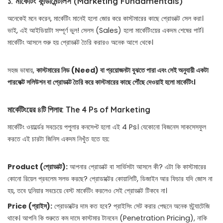
১. মার্কেটিং ফান্ডামেন্টালস (Marketing Fundamentals)
অনেকেই মনে করেন, মার্কেটিং মানেই হলো জোর করে কাস্টমারের কাছে প্রোডাক্ট সেল করা।
ভাই, এই আইডিয়াটা সম্পূর্ণ ভুল! সেলস (Sales) হলো মার্কেটিংয়ের একদম শেষের পার্ট।
মার্কেটিং আসলে শুরু হয় প্রোডাক্ট তৈরি করারও অনেক আগে থেকে।
সহজ ভাষায়,
কাস্টমারের নিড (Need) বা প্রয়োজনটা বুঝতে পারা এবং সেই অনুযায়ী একটা
পারফেক্ট সলিউশন বা প্রোডাক্ট তৈরি করে কাস্টমারের কাছে পৌঁছে দেওয়াই হলো মার্কেটিং।
মার্কেটিংয়ের ৪টি পিলার: The 4 Ps of Marketing
মার্কেটিং ওয়ার্ল্ডের সবচেয়ে পপুলার কনসেপ্ট হলো এই 4 Ps। যেকোনো বিজনেস সাকসেসফুল
করতে এই চারটা জিনিস একদম নিখুঁত হতে হয়:
Product (প্রোডাক্ট):
আপনার প্রোডাক্ট বা সার্ভিসটা আসলে কী? এটা কি কাস্টমারের
কোনো রিয়েল প্রবলেম সলভ করছে? প্রোডাক্টের কোয়ালিটি, ডিজাইন আর ফিচার যদি জোস না
হয়, তবে দুনিয়ার সবচেয়ে বেস্ট মার্কেটিং করলেও সেই প্রোডাক্ট টিকবে না।
Price (প্রাইস):
প্রোডাক্টের দাম কত হবে? প্রাইসিং সেট করার পেছনে অনেক স্ট্র্যাটেজি
থাকে। আপনি কি শুরুতে কম দামে কাস্টমার টানবেন (Penetration Pricing), নাকি