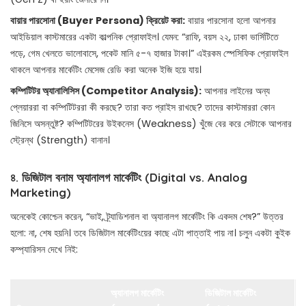
বায়ার পারসোনা (Buyer Persona) ক্রিয়েট করা:
বায়ার পারসোনা হলো আপনার
আইডিয়াল কাস্টমারের একটা কাল্পনিক প্রোফাইল। যেমন: “রাফি, বয়স ২২, ঢাকা ভার্সিটিতে
পড়ে, গেম খেলতে ভালোবাসে, পকেট মানি ৫-৭ হাজার টাকা।” এইরকম স্পেসিফিক প্রোফাইল
থাকলে আপনার মার্কেটিং মেসেজ রেডি করা অনেক ইজি হয়ে যায়।
কম্পিটিটর অ্যানালিসিস (Competitor Analysis):
আপনার লাইনের অন্য
প্লেয়াররা বা কম্পিটিটররা কী করছে? তারা কত প্রাইস রাখছে? তাদের কাস্টমাররা কোন
জিনিসে অসন্তুষ্ট? কম্পিটিটরের উইকনেস (Weakness) খুঁজে বের করে সেটাকে আপনার
স্ট্রেন্থ (Strength) বানান।
৪. ডিজিটাল বনাম অ্যানালগ মার্কেটিং (Digital vs. Analog
Marketing)
অনেকেই কোশ্চেন করেন, “ভাই, ট্র্যাডিশনাল বা অ্যানালগ মার্কেটিং কি একদম শেষ?” উত্তর
হলো: না, শেষ হয়নি। তবে ডিজিটাল মার্কেটিংয়ের কাছে এটা পাত্তাই পায় না। চলুন একটা কুইক
কম্প্যারিসন দেখে নিই:
অ্যানালগ মার্কেটিং
ডিজিটাল মার্কেটিং